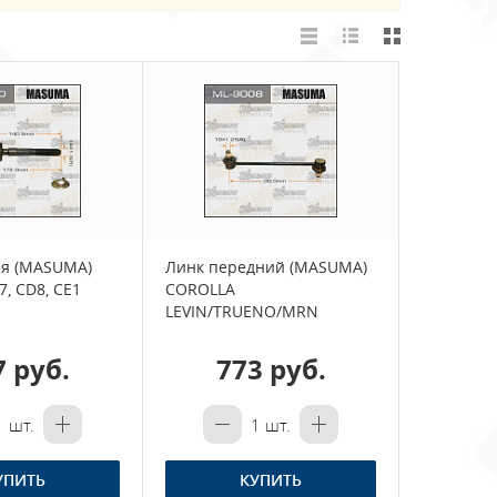
ая (MASUMA)
Линк передний (MASUMA)
, CD8, CE1
COROLLA
LEVIN/TRUENO/MRN
7 руб.
773 руб.
1
шт.
1
шт.
УПИТЬ
КУПИТЬ