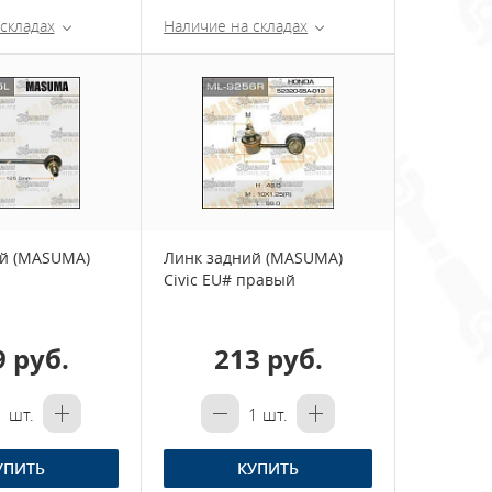
складах
Наличие на складах
й (MASUMA)
Линк задний (MASUMA)
Civic EU# правый
9 руб.
213 руб.
1
шт.
1
шт.
УПИТЬ
КУПИТЬ