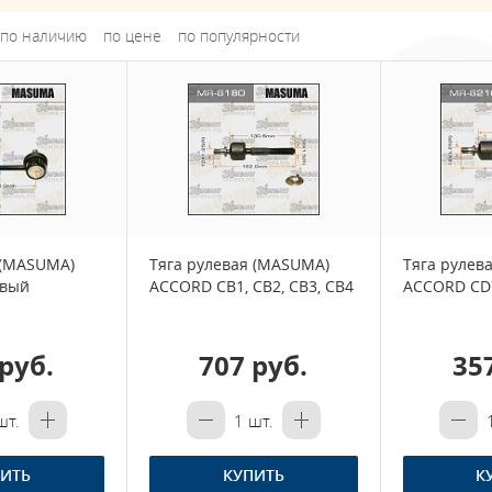
по наличию
по цене
по популярности
 (MASUMA)
Тяга рулевая (MASUMA)
Тяга рулев
авый
ACCORD CB1, CB2, CB3, CB4
ACCORD CD7
руб.
707 руб.
35
т.
1
шт.
ИТЬ
КУПИТЬ
К