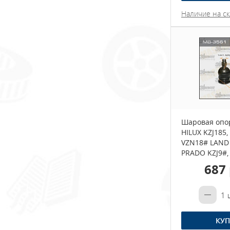
Наличие на ск
Шаровая опо
HILUX KZJ185,
VZN18# LAND
PRADO KZJ9#, 
687 
1
ш
КУП