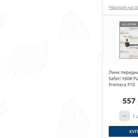
Наличие на ск
Линк передн
Safari Y60# Pu
Premera P10
557 
1
ш
КУП