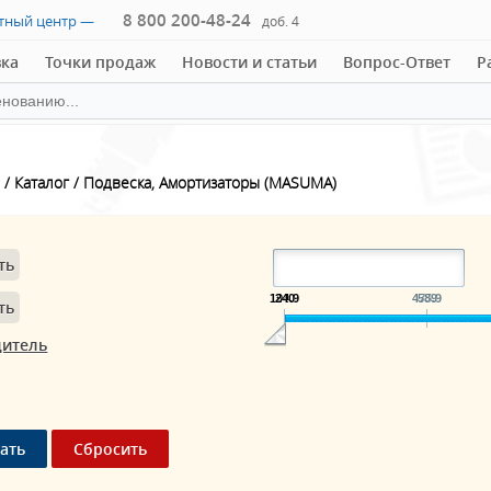
8 800 200-48-24
ктный центр —
доб. 4
вка
Точки продаж
Новости и статьи
Вопрос-Ответ
Р
Каталог
Подвеска, Амортизаторы (MASUMA)
ть
194.9
240
475.9
589
ть
дитель