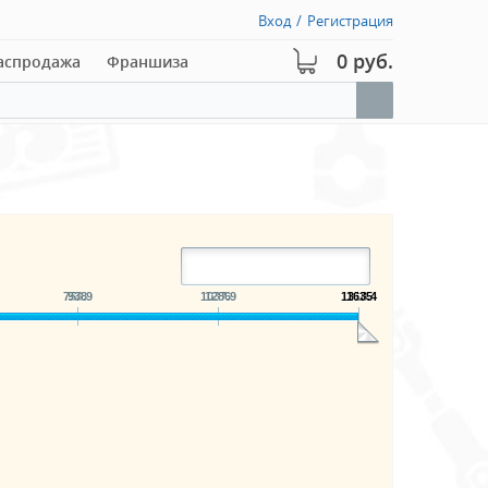
Вход
/
Регистрация
0 руб.
аспродажа
Франшиза
756.9
938
1037.9
1286
1318.4
1635