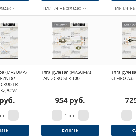
ладах
Наличие на складах
Наличие на 
ра (MASUMA)
Тяга рулевая (MASUMA)
Тяга рулев
 RZN18#,
LAND CRUISER 100
CEFIRO A33
 CRUISER
RZJ9#,VZ
руб.
954 руб.
72
т.
1
шт.
ИТЬ
КУПИТЬ
К