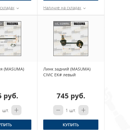
складах
Наличие на складах
ая (MASUMA)
Линк задний (MASUMA)
CIVIC EK# левый
5 руб.
745 руб.
1
шт.
1
шт.
УПИТЬ
КУПИТЬ