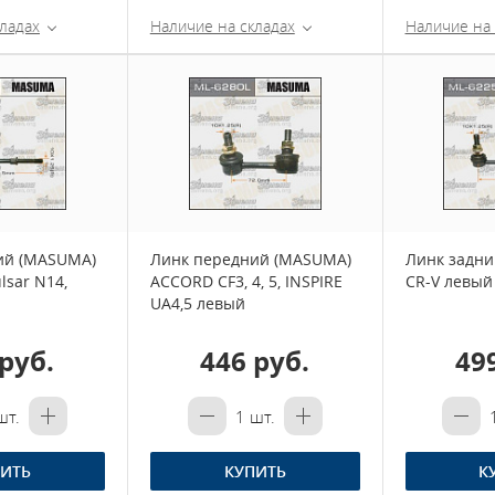
ладах
Наличие на складах
Наличие на 
ий (MASUMA)
Линк передний (MASUMA)
Линк задни
lsar N14,
ACCORD CF3, 4, 5, INSPIRE
CR-V левый
UA4,5 левый
руб.
446 руб.
49
т.
1
шт.
ИТЬ
КУПИТЬ
К