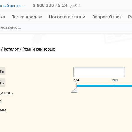
8 800 200-48-24
ктный центр —
доб. 4
вка
Точки продаж
Новости и статьи
Вопрос-Ответ
Р
Каталог
Ремни клиновые
ть
104
104
200
229
ть
дитель
я
 мм