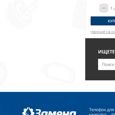
1
ш
КУП
Наличие на ск
ИЩЕТЕ
Телефон для
качества:
88