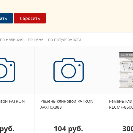
по наличию
по цене
по популярности
овой PATRON
Ремень клиновой PATRON
Ремень кл
AVX10X888
RECMF-860
руб.
104 руб.
30