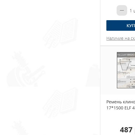
1
ш
КУП
Наличие на ск
Ремень клин
17*1500 ELF 
487 