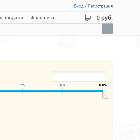
Вход
/
Регистрация
0 руб.
аспродажа
Франшиза
295
355
391
480
486.6
605