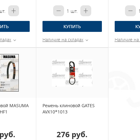
т.
1
шт.
ИТЬ
КУПИТЬ
К
ладах
Наличие на складах
Наличие на 
овой MASUMA
Ремень клиновой GATES
4HF1
AVX10*1013
руб.
276 руб.