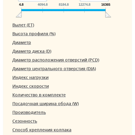
4.8
4094.8
8184.8
12274.8
16365
Вылет (ET)
Высота профиля (%)
Диаметр
Диаметр диска (D)
Диаметр расположения отверстий (PCD)
Диаметр центрального отверстия (DIA)
Индекс нагрузки
Индекс скорости
Количество в комплекте
Посадочная ширина обода (W)
Производитель
Сезонность
Способ крепления колпака