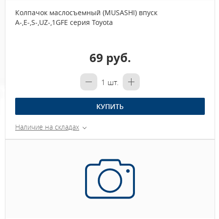
Колпачок маслосъемный (MUSASHI) впуск
A-,E-,S-,UZ-,1GFE серия Toyota
69 руб.
1
шт.
КУПИТЬ
Наличие на складах