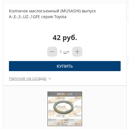
Колпачок маслосъемный (MUSASHI) выпуск
A-,E-,S-,UZ-,1GFE серия Toyota
42 руб.
1
шт.
КУПИТЬ
Наличие на складах