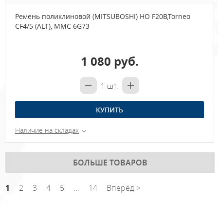
Ремень поликлиновой (MITSUBOSHI) HO F20B,Torneo
CF4/5 (ALT), MMC 6G73
1 080 руб.
1
шт.
КУПИТЬ
Наличие на складах
БОЛЬШЕ ТОВАРОВ
1
2
3
4
5
...
14
Вперёд >