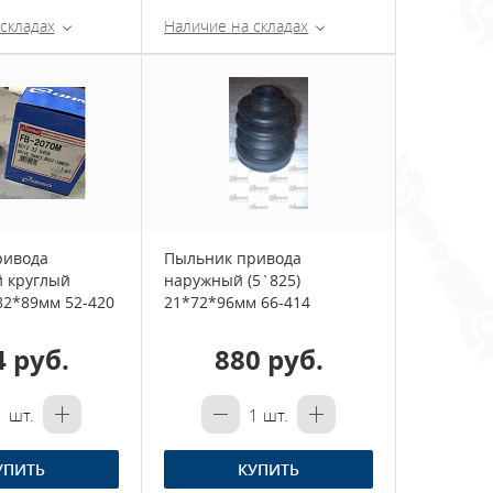
складах
Наличие на складах
ривода
Пыльник привода
 круглый
наружный (5`825)
82*89мм 52-420
21*72*96мм 66-414
4 руб.
880 руб.
1
шт.
1
шт.
УПИТЬ
КУПИТЬ