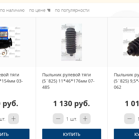
по наличию
по цене
по популярности
вой тяги
Пыльник рулевой тяги
Пыльник ру
6*154мм 03-
(5`825) 11*46*176мм 07-
(5`825) 9,5
485
062
 руб.
1 130 руб.
1 0
т.
1
шт.
ИТЬ
КУПИТЬ
К