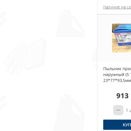
Наличие на ск
Пыльник при
наружный (5`
23*77*93,5мм
913 
1
ш
КУП