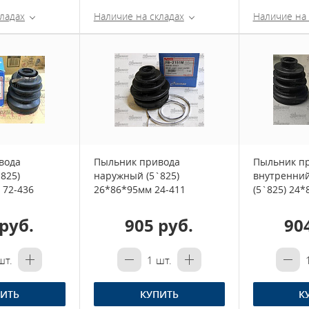
ладах
Наличие на складах
Наличие на 
вода
Пыльник привода
Пыльник п
825)
наружный (5`825)
внутренний
 72-436
26*86*95мм 24-411
(5`825) 24*
руб.
905 руб.
90
т.
1
шт.
ИТЬ
КУПИТЬ
К