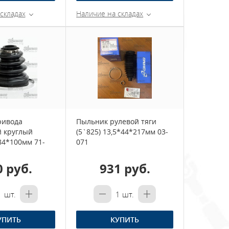
складах
Наличие на складах
ривода
Пыльник рулевой тяги
 круглый
(5`825) 13,5*44*217мм 03-
84*100мм 71-
071
0 руб.
931 руб.
1
шт.
1
шт.
УПИТЬ
КУПИТЬ