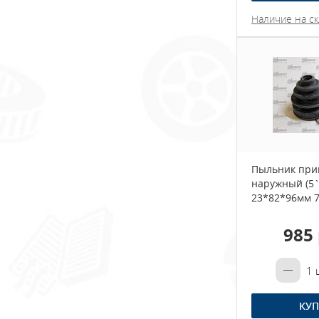
Наличие на ск
Пыльник при
наружный (5`
23*82*96мм 7
985 
1
ш
КУП