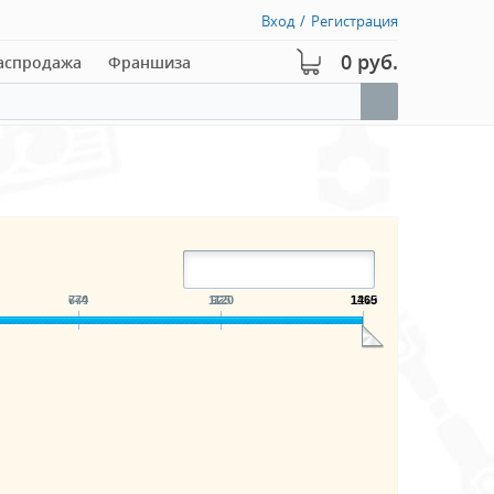
Вход
/
Регистрация
0 руб.
аспродажа
Франшиза
640
774
1120
925
1210
1465