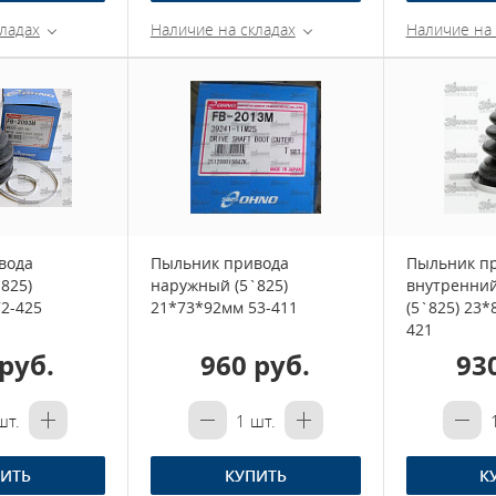
ладах
Наличие на складах
Наличие на 
вода
Пыльник привода
Пыльник п
825)
наружный (5`825)
внутренний
2-425
21*73*92мм 53-411
(5`825) 23*
421
руб.
960 руб.
93
т.
1
шт.
ИТЬ
КУПИТЬ
К