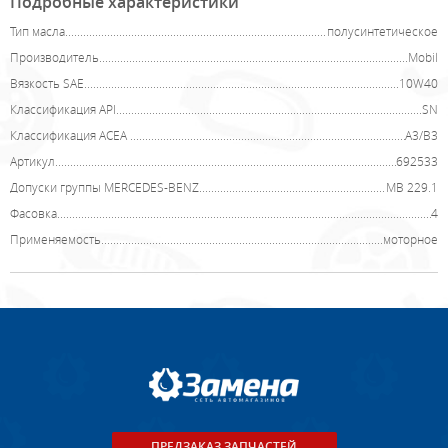
Подробные характеристики
Тип масла
полусинтетическое
Производитель
Mobil
Вязкость SAE
10W40
Классификация API
SN
Классификация ACEA
А3/В3
Артикул
692533
Допуски группы MERCEDES-BENZ
MB 229.1
Фасовка
4
Применяемость
моторное
ПРЕДЗАКАЗ ЗАПЧАСТЕЙ