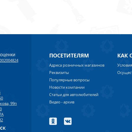
ПОСЕТИТЕЛЯМ
КАК 
 оценки
002004824
Адреса розничных магазинов
Условия
Реквизиты
Осущес
Популярные вопросы
Новости компании
б
Статьи для автолюбителей
50
Видео - архив
кова, 99п
00
7А
32
рск