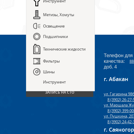
Инструмент
Метизы, Хомуты
Освещение
Подшипники
Технические жидкости
Телефон для
Фильтры
качества:
88
доб. 4
Шины
г. Абакан
ПРЕДЗАКАЗ ЗАПЧАСТЕЙ
Инструмент
ЗАПИСЬ НА СТО
ул. Гагарина 98
8 (3902) 26-27-
ул. Маршала Жу
8 (3902) 399-0
ул. Пушкина, 20
8 (3902) 24-42-
г. Саяного