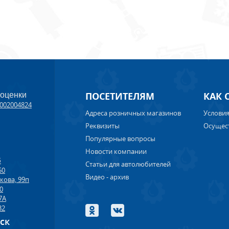
ПОСЕТИТЕЛЯМ
КАК 
 оценки
002004824
Адреса розничных магазинов
Условия
Реквизиты
Осущес
Популярные вопросы
Новости компании
б
Статьи для автолюбителей
50
Видео - архив
кова, 99п
00
7А
32
рск