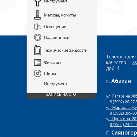
Инструмент
Метизы, Хомуты
Освещение
Подшипники
Технические жидкости
Телефон для
Фильтры
качества:
88
доб. 4
Шины
г. Абакан
ПРЕДЗАКАЗ ЗАПЧАСТЕЙ
Инструмент
ЗАПИСЬ НА СТО
ул. Гагарина 98
8 (3902) 26-27-
ул. Маршала Жу
8 (3902) 399-0
ул. Пушкина, 20
8 (3902) 24-42-
г. Саяного