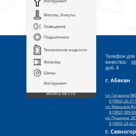
Инструмент
Метизы, Хомуты
Освещение
Подшипники
Технические жидкости
Телефон для
Фильтры
качества:
88
доб. 4
Шины
г. Абакан
ПРЕДЗАКАЗ ЗАПЧАСТЕЙ
Инструмент
ЗАПИСЬ НА СТО
ул. Гагарина 98
8 (3902) 26-27-
ул. Маршала Жу
8 (3902) 399-0
ул. Пушкина, 20
8 (3902) 24-42-
г. Саяного