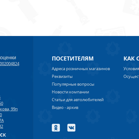
ПОСЕТИТЕЛЯМ
КАК 
 оценки
002004824
Адреса розничных магазинов
Условия
Реквизиты
Осущес
Популярные вопросы
Новости компании
б
Статьи для автолюбителей
50
Видео - архив
кова, 99п
00
7А
32
рск