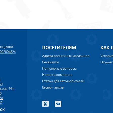
ПОСЕТИТЕЛЯМ
КАК 
 оценки
002004824
Адреса розничных магазинов
Условия
Реквизиты
Осущес
Популярные вопросы
Новости компании
б
Статьи для автолюбителей
50
Видео - архив
кова, 99п
00
7А
32
рск