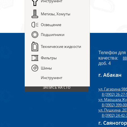
Инструмент
Метизы, Хомуты
Освещение
Подшипники
Технические жидкости
Телефон для
Фильтры
качества:
88
доб. 4
Шины
г. Абакан
ПРЕДЗАКАЗ ЗАПЧАСТЕЙ
Инструмент
ЗАПИСЬ НА СТО
ул. Гагарина 98
8 (3902) 26-27-
ул. Маршала Жу
8 (3902) 399-0
ул. Пушкина, 20
8 (3902) 24-42-
г. Саяного