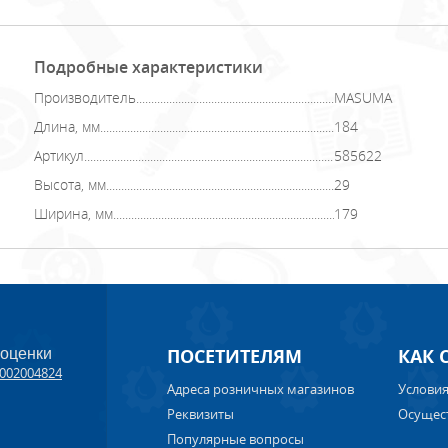
Подробные характеристики
Производитель
MASUMA
Длина, мм
184
Артикул
585622
Высота, мм
29
Ширина, мм
179
ПОСЕТИТЕЛЯМ
КАК 
 оценки
002004824
Адреса розничных магазинов
Условия
Реквизиты
Осущес
Популярные вопросы