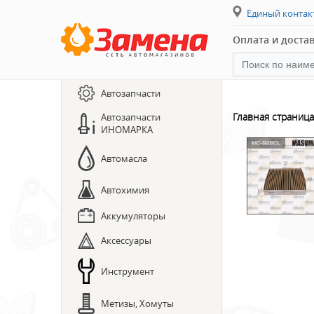
Единый конта
Оплата и доста
Каталог товаров
Автозапчасти
ПРЕДЗАКАЗ ЗАПЧАСТЕЙ
Главная страница
Автозапчасти
ИНОМАРКА
ЗАПИСЬ НА СТО
Автомасла
Автохимия
Аккумуляторы
Аксессуары
Инструмент
Метизы, Хомуты