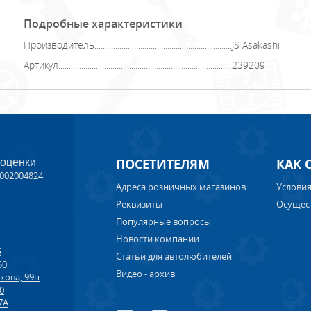
Подробные характеристики
Производитель
JS Asakashi
Артикул
239209
ПОСЕТИТЕЛЯМ
КАК 
 оценки
002004824
Адреса розничных магазинов
Условия
Реквизиты
Осущес
Популярные вопросы
Новости компании
б
Статьи для автолюбителей
50
Видео - архив
кова, 99п
00
7А