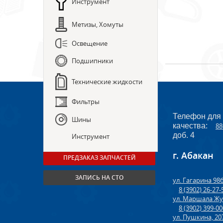
Инструмент
Метизы, Хомуты
Освещение
Подшипники
Технические жидкости
Фильтры
Телефон для
Шины
качества:
88
доб. 4
Инструмент
г. Абакан
ПРЕДЗАКАЗ ЗАПЧАСТЕЙ
ЗАПИСЬ НА СТО
ул. Гагарина 98
8 (3902) 26-27-
ул. Маршала Жу
8 (3902) 399-0
ул. Пушкина, 20