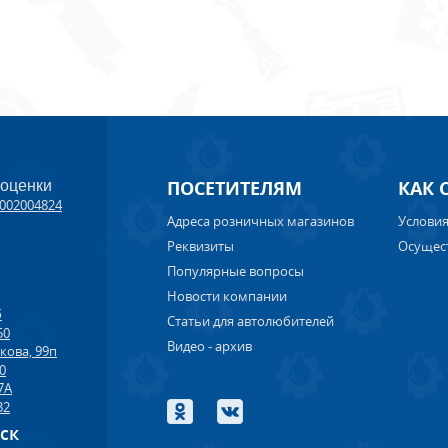
ПОСЕТИТЕЛЯМ
КАК 
 оценки
002004824
Адреса розничных магазинов
Условия
Реквизиты
Осущес
Популярные вопросы
Новости компании
б
Статьи для автолюбителей
50
Видео - архив
кова, 99п
00
7А
32
рск