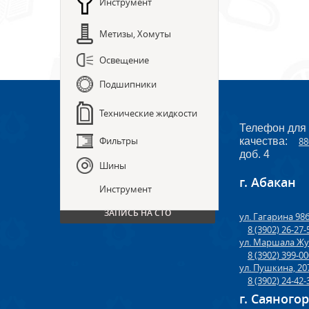
Инструмент
Метизы, Хомуты
Освещение
Подшипники
Технические жидкости
Телефон для
Фильтры
качества:
88
доб. 4
Шины
г. Абакан
ПРЕДЗАКАЗ ЗАПЧАСТЕЙ
Инструмент
ЗАПИСЬ НА СТО
ул. Гагарина 98
8 (3902) 26-27-
ул. Маршала Жу
8 (3902) 399-0
ул. Пушкина, 20
8 (3902) 24-42-
г. Саяного