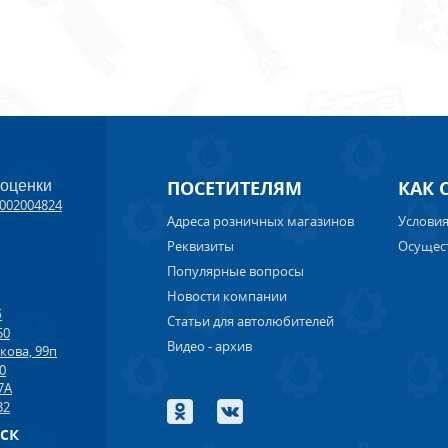
ПОСЕТИТЕЛЯМ
КАК 
 оценки
002004824
Адреса розничных магазинов
Условия
Реквизиты
Осущес
Популярные вопросы
Новости компании
б
Статьи для автолюбителей
50
Видео - архив
кова, 99п
00
7А
32
рск