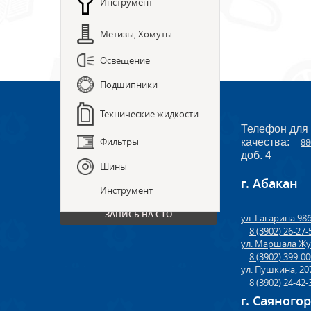
Инструмент
Метизы, Хомуты
Освещение
Подшипники
Технические жидкости
Телефон для
Фильтры
качества:
88
доб. 4
Шины
г. Абакан
ПРЕДЗАКАЗ ЗАПЧАСТЕЙ
Инструмент
ЗАПИСЬ НА СТО
ул. Гагарина 98
8 (3902) 26-27-
ул. Маршала Жу
8 (3902) 399-0
ул. Пушкина, 20
8 (3902) 24-42-
г. Саяного