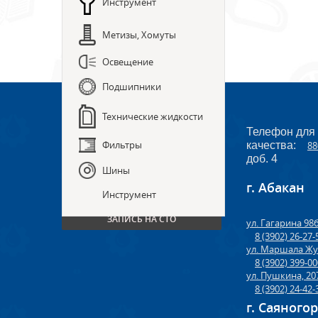
Инструмент
Метизы, Хомуты
Освещение
Подшипники
Технические жидкости
Телефон для
Фильтры
качества:
88
доб. 4
Шины
г. Абакан
ПРЕДЗАКАЗ ЗАПЧАСТЕЙ
Инструмент
ЗАПИСЬ НА СТО
ул. Гагарина 98
8 (3902) 26-27-
ул. Маршала Жу
8 (3902) 399-0
ул. Пушкина, 20
8 (3902) 24-42-
г. Саяного