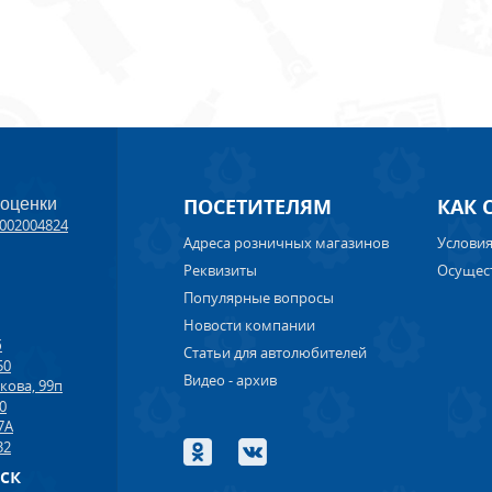
ПОСЕТИТЕЛЯМ
КАК 
 оценки
002004824
Адреса розничных магазинов
Условия
Реквизиты
Осущес
Популярные вопросы
Новости компании
б
Статьи для автолюбителей
50
Видео - архив
кова, 99п
00
7А
32
рск