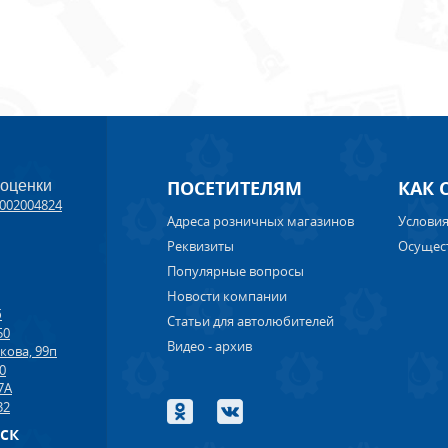
ПОСЕТИТЕЛЯМ
КАК 
 оценки
002004824
Адреса розничных магазинов
Условия
Реквизиты
Осущес
Популярные вопросы
Новости компании
б
Статьи для автолюбителей
50
Видео - архив
кова, 99п
00
7А
32
рск