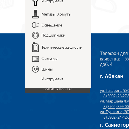
Инструмент
Метизы, Хомуты
Освещение
Подшипники
Технические жидкости
Телефон для
Фильтры
качества:
88
доб. 4
Шины
г. Абакан
ПРЕДЗАКАЗ ЗАПЧАСТЕЙ
Инструмент
ЗАПИСЬ НА СТО
ул. Гагарина 98
8 (3902) 26-27-
ул. Маршала Жу
8 (3902) 399-0
ул. Пушкина, 20
8 (3902) 24-42-
г. Саяного