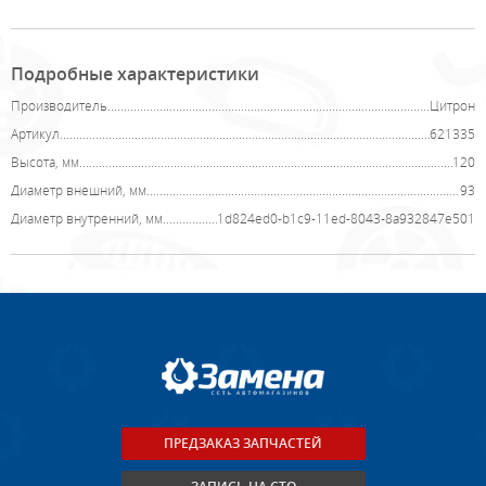
Подробные характеристики
Производитель
Цитрон
Артикул
621335
Высота, мм
120
Диаметр внешний, мм
93
Диаметр внутренний, мм
1d824ed0-b1c9-11ed-8043-8a932847e501
ПРЕДЗАКАЗ ЗАПЧАСТЕЙ