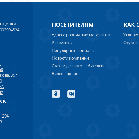
ПОСЕТИТЕЛЯМ
КАК 
 оценки
002004824
Адреса розничных магазинов
Условия
Реквизиты
Осущес
Популярные вопросы
Новости компании
б
Статьи для автолюбителей
50
Видео - архив
кова, 99п
00
7А
32
рск
, 29А
33