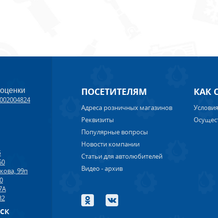
ПОСЕТИТЕЛЯМ
КАК 
 оценки
002004824
Адреса розничных магазинов
Условия
Реквизиты
Осущес
Популярные вопросы
Новости компании
б
Статьи для автолюбителей
50
Видео - архив
кова, 99п
00
7А
32
рск