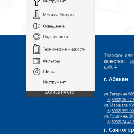
Инструмент
Метизы, Хомуты
Освещение
Подшипники
Технические жидкости
Телефон для
Фильтры
качества:
88
доб. 4
Шины
г. Абакан
ПРЕДЗАКАЗ ЗАПЧАСТЕЙ
Инструмент
ЗАПИСЬ НА СТО
ул. Гагарина 98
8 (3902) 26-27-
ул. Маршала Жу
8 (3902) 399-0
ул. Пушкина, 20
8 (3902) 24-42-
г. Саяного