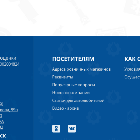
ПОСЕТИТЕЛЯМ
КАК 
 оценки
002004824
Адреса розничных магазинов
Условия
Реквизиты
Осущес
Популярные вопросы
Новости компании
б
Статьи для автолюбителей
50
Видео - архив
кова, 99п
00
7А
32
рск