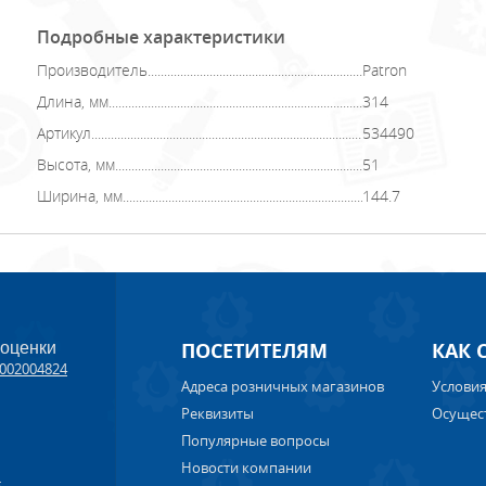
Подробные характеристики
Производитель
Patron
Длина, мм
314
Артикул
534490
Высота, мм
51
Ширина, мм
144.7
ПОСЕТИТЕЛЯМ
КАК 
 оценки
002004824
Адреса розничных магазинов
Условия
Реквизиты
Осущес
Популярные вопросы
Новости компании