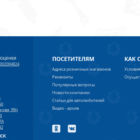
ПОСЕТИТЕЛЯМ
КАК 
 оценки
002004824
Адреса розничных магазинов
Условия
Реквизиты
Осущес
Популярные вопросы
Новости компании
б
Статьи для автолюбителей
50
Видео - архив
кова, 99п
00
7А
32
рск