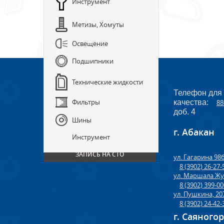
Инструмент
Метизы, Хомуты
Освещение
Подшипники
Технические жидкости
Телефон для
Фильтры
качества:
88
доб. 4
Шины
г. Абакан
ПРЕДЗАКАЗ ЗАПЧАСТЕЙ
Инструмент
ЗАПИСЬ НА СТО
ул. Гагарина 98
8 (3902) 26-27-
ул. Маршала Жу
8 (3902) 399-0
ул. Пушкина, 20
8 (3902) 24-42-
г. Саяного