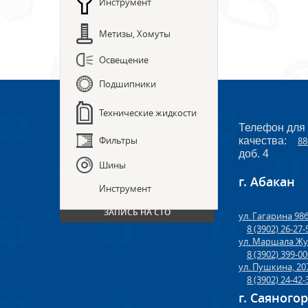
Инструмент
Метизы, Хомуты
Освещение
Подшипники
Технические жидкости
Телефон для
Фильтры
качества:
88
доб. 4
Шины
г. Абакан
ПРЕДЗАКАЗ ЗАПЧАСТЕЙ
Инструмент
ЗАПИСЬ НА СТО
ул. Гагарина 98
8 (3902) 26-27-
ул. Маршала Жу
8 (3902) 399-0
ул. Пушкина, 20
8 (3902) 24-42-
г. Саяного