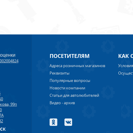
ПОСЕТИТЕЛЯМ
КАК 
 оценки
002004824
Адреса розничных магазинов
Условия
Реквизиты
Осущес
Популярные вопросы
Новости компании
б
Статьи для автолюбителей
50
Видео - архив
кова, 99п
00
7А
32
рск