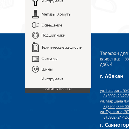
Инструмент
Метизы, Хомуты
Освещение
Подшипники
Технические жидкости
Телефон для
Фильтры
качества:
88
доб. 4
Шины
г. Абакан
ПРЕДЗАКАЗ ЗАПЧАСТЕЙ
Инструмент
ЗАПИСЬ НА СТО
ул. Гагарина 98
8 (3902) 26-27-
ул. Маршала Жу
8 (3902) 399-0
ул. Пушкина, 20
8 (3902) 24-42-
г. Саяного