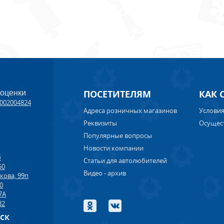
ПОСЕТИТЕЛЯМ
КАК 
 оценки
002004824
Адреса розничных магазинов
Условия
Реквизиты
Осущес
Популярные вопросы
Новости компании
б
Статьи для автолюбителей
50
Видео - архив
кова, 99п
00
7А
32
рск