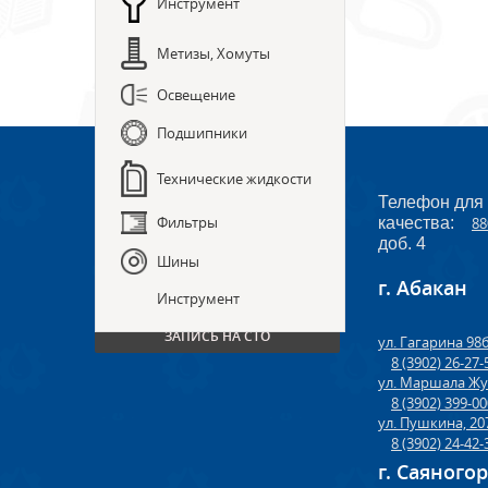
Инструмент
Метизы, Хомуты
Освещение
Подшипники
Технические жидкости
Телефон для
Фильтры
качества:
88
доб. 4
Шины
г. Абакан
ПРЕДЗАКАЗ ЗАПЧАСТЕЙ
Инструмент
ЗАПИСЬ НА СТО
ул. Гагарина 98
8 (3902) 26-27-
ул. Маршала Жу
8 (3902) 399-0
ул. Пушкина, 20
8 (3902) 24-42-
г. Саяного