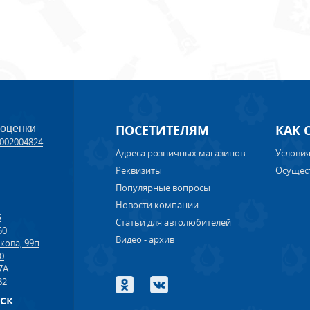
ПОСЕТИТЕЛЯМ
КАК 
 оценки
002004824
Адреса розничных магазинов
Условия
Реквизиты
Осущес
Популярные вопросы
Новости компании
б
Статьи для автолюбителей
50
Видео - архив
кова, 99п
00
7А
32
рск