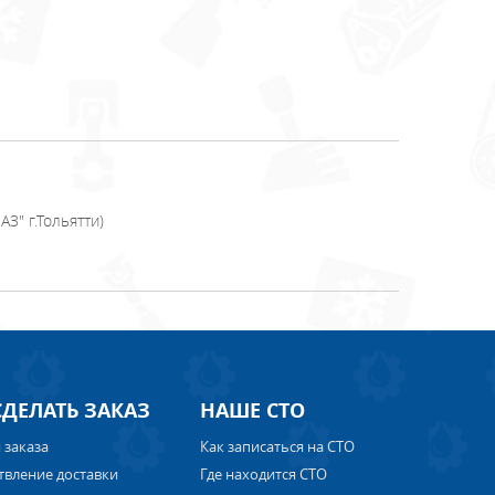
З" г.Тольятти)
СДЕЛАТЬ ЗАКАЗ
НАШЕ СТО
 заказа
Как записаться на СТО
твление доставки
Где находится СТО