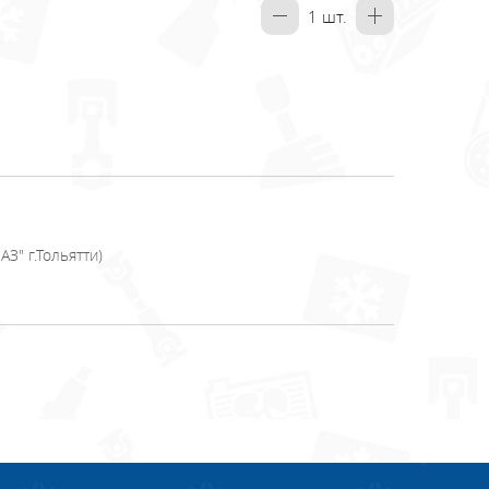
1
шт.
З" г.Тольятти)